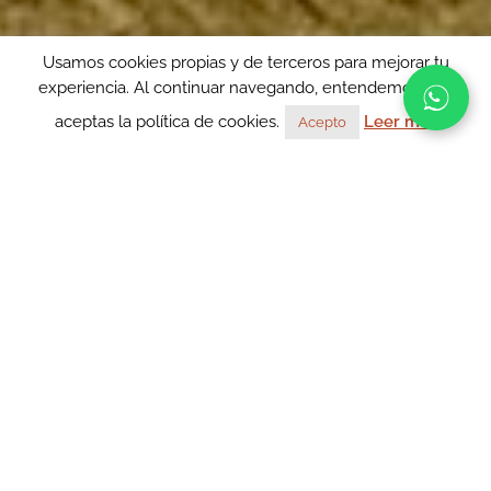
Usamos cookies propias y de terceros para mejorar tu
experiencia. Al continuar navegando, entendemos que
aceptas la política de cookies.
Leer más
Acepto
Nuestra Historia
Dehesa Bolaños está situada en el corazón de la provincia
de Cádiz, con espléndidas vistas a su bahía, se encuentra
a siete kilómetros de Jerez de la Frontera y a ocho del
Puerto de Santa María.
Su ubicación privilegiada entre las tres poblaciones más
importantes de Cádiz hace de esta dehesa un enclave
magnífico para la celebración de cualquier evento.