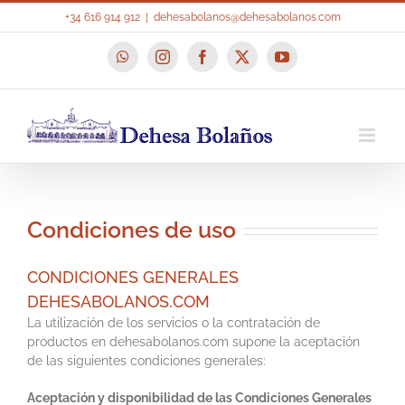
Saltar
+34 616 914 912
|
dehesabolanos@dehesabolanos.com
al
contenido
WhatsApp
Instagram
Facebook
X
YouTube
Condiciones de uso
CONDICIONES GENERALES
DEHESABOLANOS.COM
La utilización de los servicios o la contratación de
productos en dehesabolanos.com supone la aceptación
de las siguientes condiciones generales:
Aceptación y disponibilidad de las Condiciones Generales