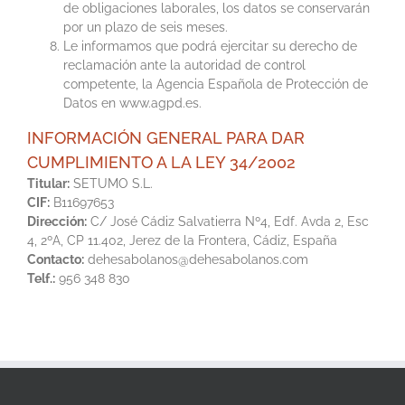
de obligaciones laborales, los datos se conservarán
por un plazo de seis meses.
Le informamos que podrá ejercitar su derecho de
reclamación ante la autoridad de control
competente, la Agencia Española de Protección de
Datos en www.agpd.es.
INFORMACIÓN GENERAL PARA DAR
CUMPLIMIENTO A LA LEY 34/2002
Titular:
SETUMO S.L.
CIF:
B11697653
Dirección:
C/ José Cádiz Salvatierra Nº4, Edf. Avda 2, Esc
4, 2ºA, CP 11.402, Jerez de la Frontera, Cádiz, España
Contacto:
dehesabolanos@dehesabolanos.com
Telf.:
956 348 830