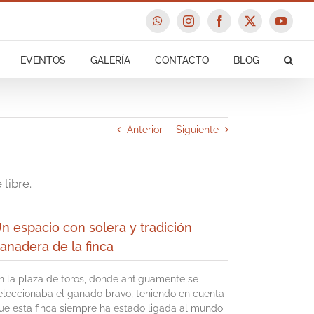
WhatsApp
Instagram
Facebook
X
YouTu
EVENTOS
GALERÍA
CONTACTO
BLOG
Anterior
Siguiente
libre.
n espacio con solera y tradición
anadera de la finca
n la plaza de toros, donde antiguamente se
eleccionaba el ganado bravo, teniendo en cuenta
ue esta finca siempre ha estado ligada al mundo