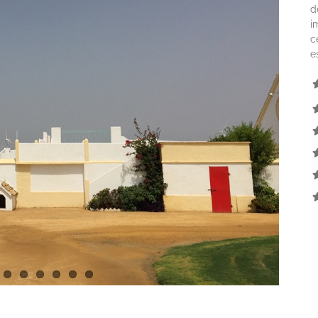
d
i
c
e