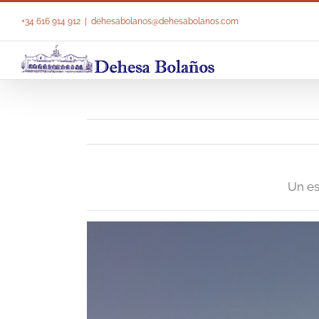
Saltar
al
+34 616 914 912
|
dehesabolanos@dehesabolanos.com
contenido
Un es