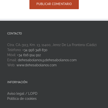
CONTACTO
Ctra. CA-3113, Km. 13, 11400, Jerez De La Frontera (Cádiz)
Teléfono:
+34 956 348 830
Móvil:
+34 616 914 912
Email:
dehesabolanos@dehesabolanos.com
Web:
www.dehesabolanos.com
INFORMACIÓN
Aviso legal / LOPD
Política de cookies