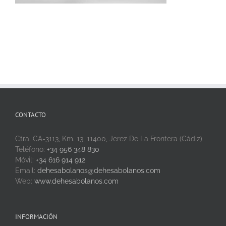
CONTACTO
Ctra. CA-3113, Km. 13, 11400, Jerez De La Frontera (Cádiz)
Teléfono:
+34 956 348 830
Móvil:
+34 616 914 912
Email:
dehesabolanos@dehesabolanos.com
Web:
www.dehesabolanos.com
INFORMACIÓN