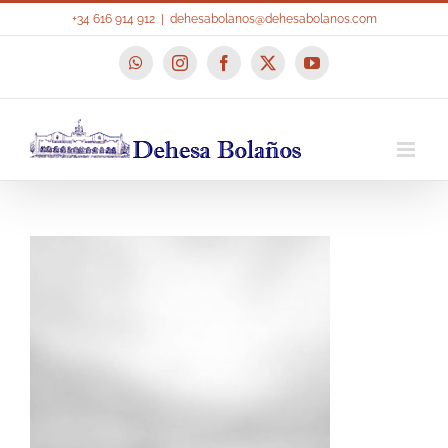
Saltar
+34 616 914 912
|
dehesabolanos@dehesabolanos.com
al
contenido
WhatsApp
Instagram
Facebook
X
YouTube