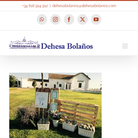
Saltar
+34 616 914 912
|
dehesabolanos@dehesabolanos.com
al
contenido
WhatsApp
Instagram
Facebook
X
YouTube