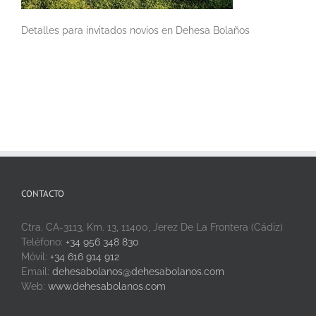
Detalles para invitados novios en Dehesa Bolaños
CONTACTO
Ctra. CA-3113, Km. 13, 11400, Jerez De La Frontera (Cádiz)
Teléfono:
+34 956 348 830
Móvil:
+34 616 914 912
Email:
dehesabolanos@dehesabolanos.com
Web:
www.dehesabolanos.com