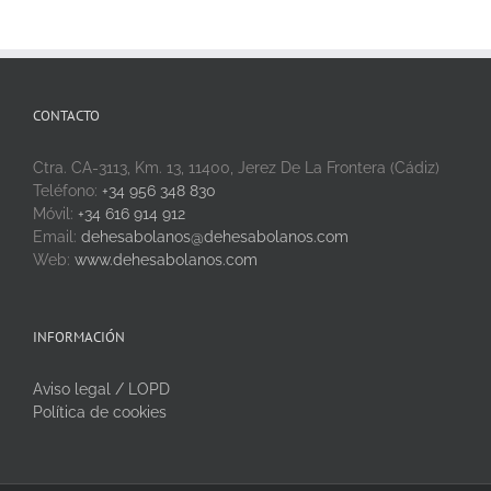
CONTACTO
Ctra. CA-3113, Km. 13, 11400, Jerez De La Frontera (Cádiz)
Teléfono:
+34 956 348 830
Móvil:
+34 616 914 912
Email:
dehesabolanos@dehesabolanos.com
Web:
www.dehesabolanos.com
INFORMACIÓN
Aviso legal / LOPD
Política de cookies