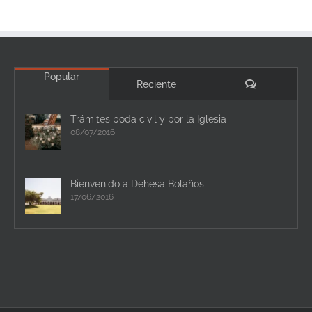
Popular
Comentario
Reciente
Trámites boda civil y por la Iglesia
08/07/2016
Bienvenido a Dehesa Bolaños
17/06/2016