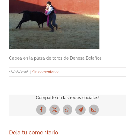
Capea en la plaza de toros de Dehesa Bolaños
16/06/2016
|
Sin comentarios
Comparte en las redes sociales!
Facebook
X
WhatsApp
Telegram
Correo
electrónico
Deja tu comentario