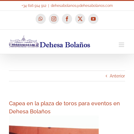
Saltar
+34 616 914 912
|
dehesabolanos@dehesabolanos.com
al
contenido
WhatsApp
Instagram
Facebook
X
YouTube
Anterior
Capea en la plaza de toros para eventos en
Dehesa Bolaños