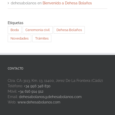
dehesabolanos
en
Bienvenido a Dehesa Bolaños
Etiquetas
Boda
Ceremonia civil
Dehesa Bolaños
Novedades
Trámites
CONTACTO
Ctra. CA-3113, Km. 13, 11400, Jerez De La Frontera (Cádiz)
Teléfono:
+34 956 348 830
Móvil:
+34 616 914 912
Email:
dehesabolanos@dehesabolanos.com
Web:
www.dehesabolanos.com