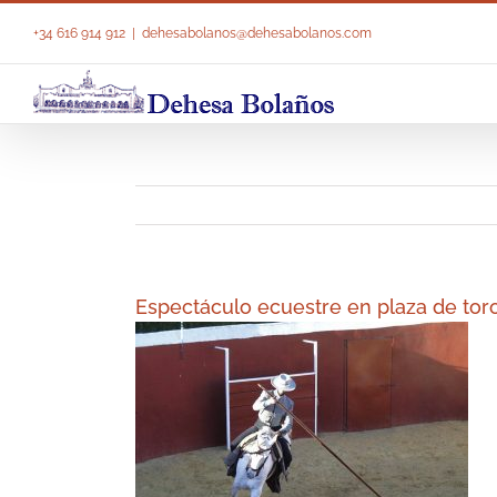
Saltar
al
+34 616 914 912
|
dehesabolanos@dehesabolanos.com
contenido
Espectáculo ecuestre en plaza de tor