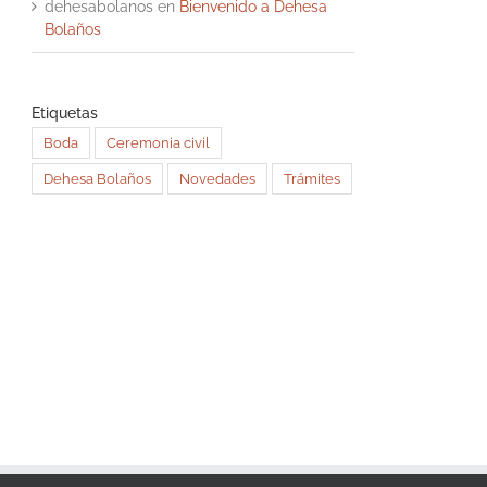
dehesabolanos
en
Bienvenido a Dehesa
Bolaños
Etiquetas
Boda
Ceremonia civil
Dehesa Bolaños
Novedades
Trámites