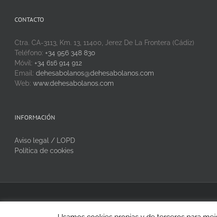
CONTACTO
Ctra. CA-3113, Km. 13, 11400, Jerez De La Frontera (Cádiz)
Teléfono:
+34 956 348 830
Móvil:
+34 616 914 912
Email:
dehesabolanos@dehesabolanos.com
Web:
www.dehesabolanos.com
INFORMACIÓN
Aviso legal / LOPD
Política de cookies
Copyright 2020 Dehesa Bolaños | Todos los derechos reservados