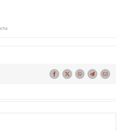
ocha
Facebook
X
WhatsApp
Telegram
Correo
electrónico