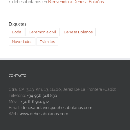
dehesabolanos
en
Bienvenido a Dehesa Bolaños
Etiquetas
Boda
Ceremonia civil
Dehesa Bolaños
Novedades
Trámites
CONTACTO
Ctra. CA-3113, Km. 13, 11400, Jerez De La Frontera (Cádiz)
Teléfono:
+34 956 348 830
Móvil:
+34 616 914 912
Email:
dehesabolanos@dehesabolanos.com
Web:
www.dehesabolanos.com