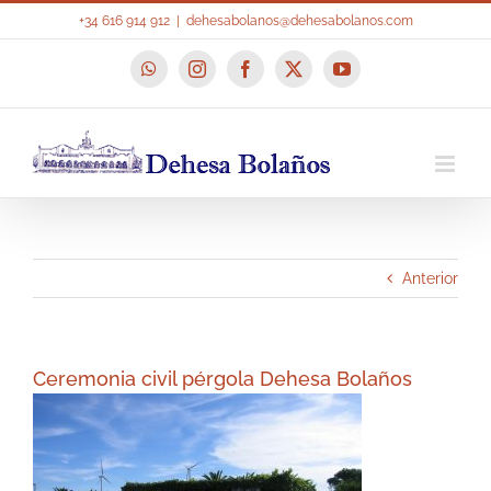
Saltar
+34 616 914 912
|
dehesabolanos@dehesabolanos.com
al
contenido
WhatsApp
Instagram
Facebook
X
YouTube
Anterior
Ceremonia civil pérgola Dehesa Bolaños