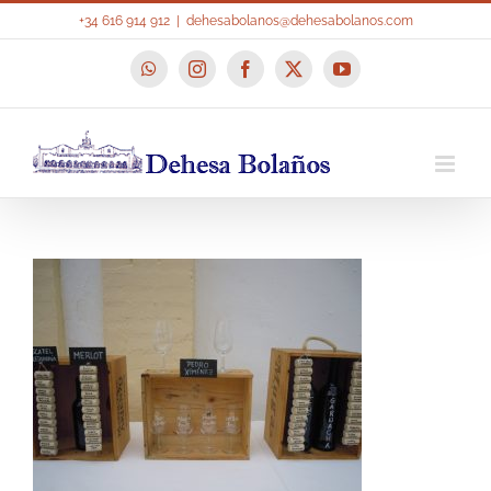
Saltar
+34 616 914 912
|
dehesabolanos@dehesabolanos.com
al
contenido
WhatsApp
Instagram
Facebook
X
YouTube