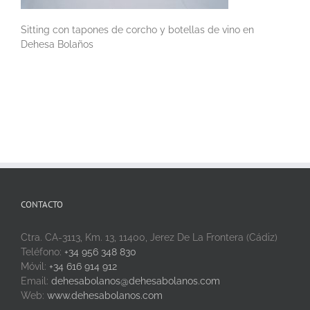
Sitting con tapones de corcho y botellas de vino en
Dehesa Bolaños
CONTACTO
Ctra. CA-3113, Km. 13, 11400, Jerez De La Frontera (Cádiz)
Teléfono:
+34 956 348 830
Móvil:
+34 616 914 912
Email:
dehesabolanos@dehesabolanos.com
Web:
www.dehesabolanos.com