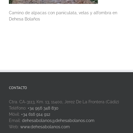
Camino de alpacas con paniculata, velas y alfombra en
Dehesa Bolaños
CONTACTO
Ctra. CA-3113, Km. 13, 11400, Jerez De La Frontera (Cádiz)
Teléfono:
+34 956 348 830
Móvil:
+34 616 914 912
Email:
dehesabolanos@dehesabolanos.com
Web:
www.dehesabolanos.com