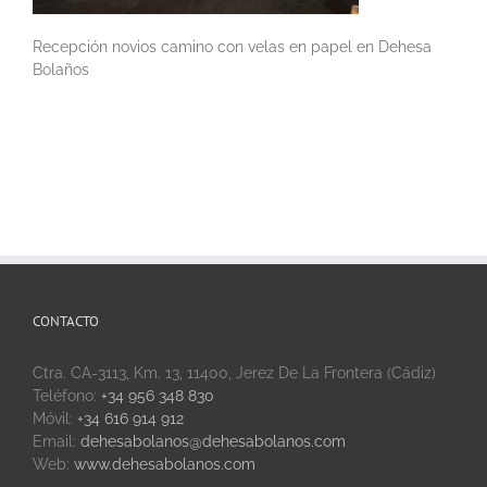
Recepción novios camino con velas en papel en Dehesa
Bolaños
CONTACTO
Ctra. CA-3113, Km. 13, 11400, Jerez De La Frontera (Cádiz)
Teléfono:
+34 956 348 830
Móvil:
+34 616 914 912
Email:
dehesabolanos@dehesabolanos.com
Web:
www.dehesabolanos.com