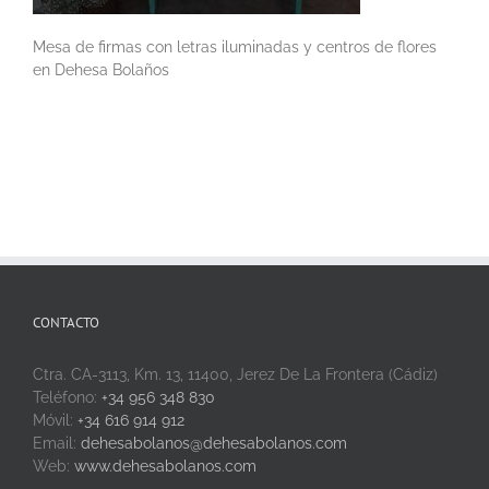
Mesa de firmas con letras iluminadas y centros de flores
en Dehesa Bolaños
CONTACTO
Ctra. CA-3113, Km. 13, 11400, Jerez De La Frontera (Cádiz)
Teléfono:
+34 956 348 830
Móvil:
+34 616 914 912
Email:
dehesabolanos@dehesabolanos.com
Web:
www.dehesabolanos.com