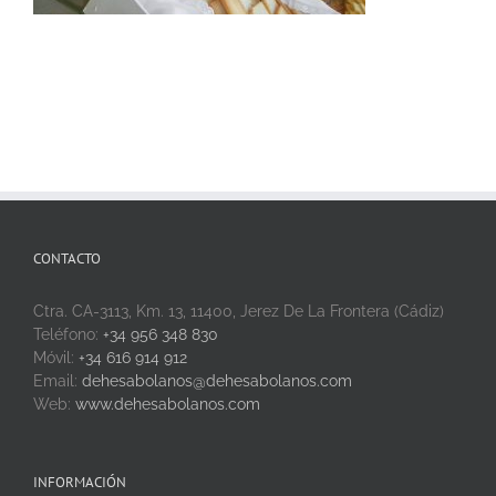
CONTACTO
Ctra. CA-3113, Km. 13, 11400, Jerez De La Frontera (Cádiz)
Teléfono:
+34 956 348 830
Móvil:
+34 616 914 912
Email:
dehesabolanos@dehesabolanos.com
Web:
www.dehesabolanos.com
INFORMACIÓN