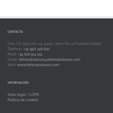
CONTACTO
Ctra. CA-3113, Km. 13, 11400, Jerez De La Frontera (Cádiz)
Teléfono:
+34 956 348 830
Móvil:
+34 616 914 912
Email:
dehesabolanos@dehesabolanos.com
Web:
www.dehesabolanos.com
INFORMACIÓN
Aviso legal / LOPD
Política de cookies