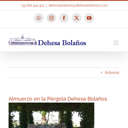
Saltar
+34 616 914 912
|
dehesabolanos@dehesabolanos.com
al
contenido
WhatsApp
Instagram
Facebook
X
YouTube
Anterior
Almuerzo en la Pérgola Dehesa Bolaños