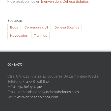
dehesabolanos
en
Bienvenido a Dehesa Bolaños
Etiquetas
Boda
Ceremonia civil
Dehesa Bolaños
Novedades
Trámites
CONTACTO
Ctra. CA-3113, Km. 13, 11400, Jerez De La Frontera (Cádiz)
Teléfono:
+34 956 348 830
Móvil:
+34 616 914 912
Email:
dehesabolanos@dehesabolanos.com
Web:
www.dehesabolanos.com