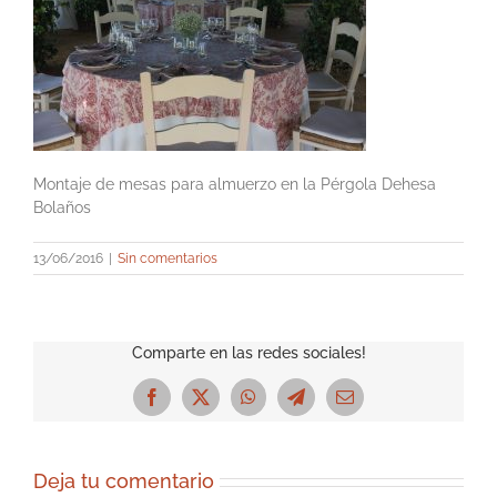
Montaje de mesas para almuerzo en la Pérgola Dehesa
Bolaños
13/06/2016
|
Sin comentarios
Comparte en las redes sociales!
Facebook
X
WhatsApp
Telegram
Correo
electrónico
Deja tu comentario