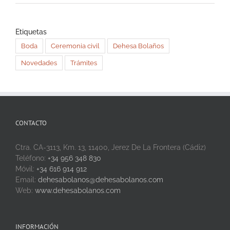
Etiquetas
Boda
Ceremonia civil
Dehesa Bolaños
Novedades
Trámites
CONTACTO
Ctra. CA-3113, Km. 13, 11400, Jerez De La Frontera (Cádiz)
Teléfono:
+34 956 348 830
Móvil:
+34 616 914 912
Email:
dehesabolanos@dehesabolanos.com
Web:
www.dehesabolanos.com
INFORMACIÓN