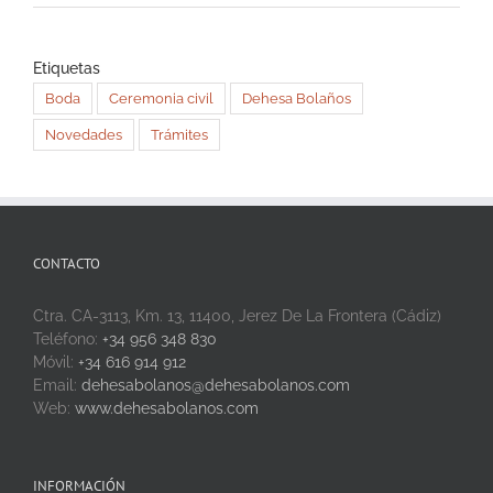
Etiquetas
Boda
Ceremonia civil
Dehesa Bolaños
Novedades
Trámites
CONTACTO
Ctra. CA-3113, Km. 13, 11400, Jerez De La Frontera (Cádiz)
Teléfono:
+34 956 348 830
Móvil:
+34 616 914 912
Email:
dehesabolanos@dehesabolanos.com
Web:
www.dehesabolanos.com
INFORMACIÓN