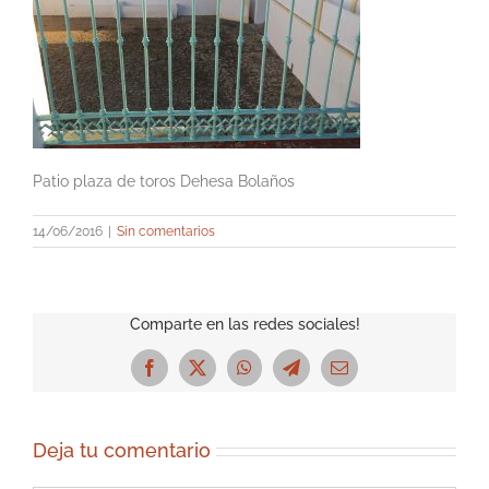
Patio plaza de toros Dehesa Bolaños
14/06/2016
|
Sin comentarios
Comparte en las redes sociales!
Facebook
X
WhatsApp
Telegram
Correo
electrónico
Deja tu comentario