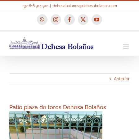
Saltar
+34 616 914 912
|
dehesabolanos@dehesabolanos.com
al
contenido
WhatsApp
Instagram
Facebook
X
YouTube
Anterior
Patio plaza de toros Dehesa Bolaños