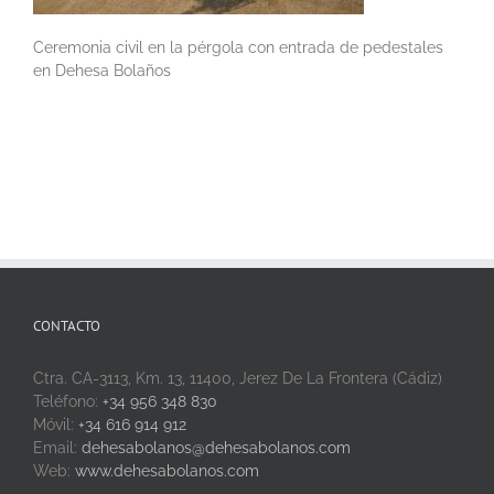
Ceremonia civil en la pérgola con entrada de pedestales
en Dehesa Bolaños
CONTACTO
Ctra. CA-3113, Km. 13, 11400, Jerez De La Frontera (Cádiz)
Teléfono:
+34 956 348 830
Móvil:
+34 616 914 912
Email:
dehesabolanos@dehesabolanos.com
Web:
www.dehesabolanos.com