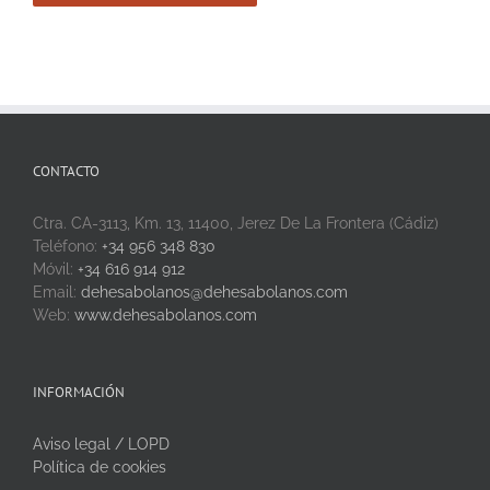
CONTACTO
Ctra. CA-3113, Km. 13, 11400, Jerez De La Frontera (Cádiz)
Teléfono:
+34 956 348 830
Móvil:
+34 616 914 912
Email:
dehesabolanos@dehesabolanos.com
Web:
www.dehesabolanos.com
INFORMACIÓN
Aviso legal / LOPD
Política de cookies