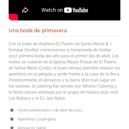
Una boda de primavera
Con la boda de Azahara (El Puerto de Santa María) & J.
Enrique (Sevilla) comenzamos la temporada de bodas
2017, primera boda del año para el primer día de abril. Los
novios se casaron en la Iglesia Mayor Prioral de El Puerto
de Santa María (Cádiz), el buen tiempo permitió realizar los
aperitivos en la pérgola y jardín frente a la casa de la finca.
Posteriormente el almuerzo y la barra libre tuvo lugar en
los salones, el catering fue servido por Alfonso Catering y
la fiesta estuvo animada por el grupo de música pop-rock
Los Bultaco y el DJ Javi Rubio.
Fecha celebración: 1 de abril de 2017.
Aperitivos: La pérgola.
Almuerzo: Salón.