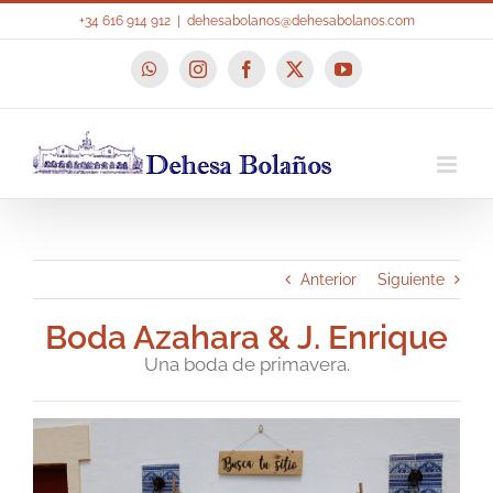
Saltar
+34 616 914 912
|
dehesabolanos@dehesabolanos.com
al
contenido
WhatsApp
Instagram
Facebook
X
YouTube
Anterior
Siguiente
Boda Azahara & J. Enrique
Una boda de primavera.