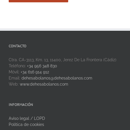
CONTACTO
Ctra. CA-3113, Km. 13, 11400, Jerez De La Frontera (Cádiz)
Teléfono:
+34 956 348 830
Móvil:
+34 616 914 912
Email:
dehesabolanos@dehesabolanos.com
Web:
www.dehesabolanos.com
INFORMACIÓN
Aviso legal / LOPD
Política de cookies