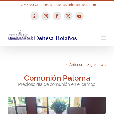
Saltar
+34 616 914 912
|
dehesabolanos@dehesabolanos.com
al
contenido
WhatsApp
Instagram
Facebook
X
YouTube
Anterior
Siguiente
Comunión Paloma
Precioso día de comunión en el campo.