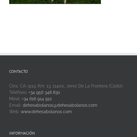
CONTACTO
Ctra. CA-3113, Km. 13, 11400, Jerez De La Frontera (Cádiz)
Teléfono:
+34 956 348 830
Móvil:
+34 616 914 912
Email:
dehesabolanos@dehesabolanos.com
Web:
www.dehesabolanos.com
INFORMACIÓN