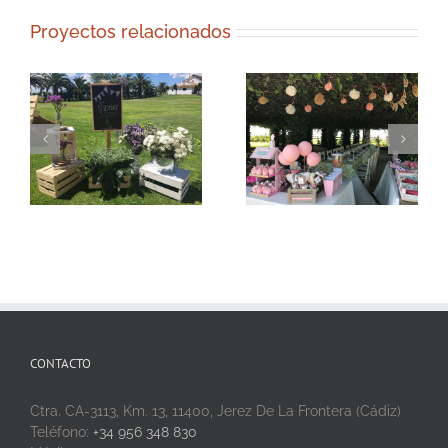
Proyectos relacionados
CONTACTO
Ctra. CA-3113, Km. 13, 11400, Jerez De La Frontera (Cádiz)
Teléfono:
+34 956 348 830