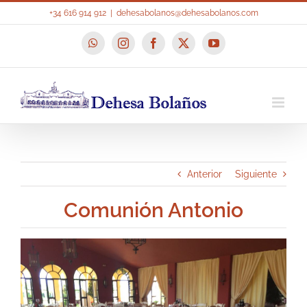
Saltar
+34 616 914 912
|
dehesabolanos@dehesabolanos.com
al
contenido
WhatsApp
Instagram
Facebook
X
YouTube
Anterior
Siguiente
Comunión Antonio