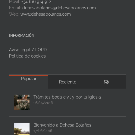
Móvil:
+34 616 914 912
Email:
dehesabolanos@dehesabolanos.com
Web:
www.dehesabolanos.com
INFORMACIÓN
Aviso legal / LOPD
Política de cookies
Popular
Comentarios
Reciente
Trámites boda civil y por la Iglesia
08/07/2016
Bienvenido a Dehesa Bolaños
17/06/2016