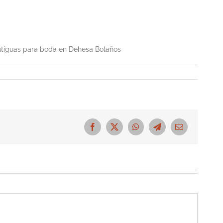
ntiguas para boda en Dehesa Bolaños
Facebook
X
WhatsApp
Telegram
Correo
electrónico