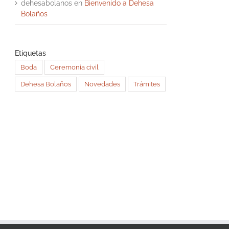
dehesabolanos
en
Bienvenido a Dehesa
Bolaños
Etiquetas
Boda
Ceremonia civil
Dehesa Bolaños
Novedades
Trámites