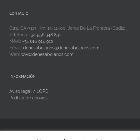
CONTACTO
Ctra. CA-3113, Km. 13, 11400, Jerez De La Frontera (Cádiz)
Teléfono:
+34 956 348 830
Móvil:
+34 616 914 912
Email:
dehesabolanos@dehesabolanos.com
Web:
www.dehesabolanos.com
INFORMACIÓN
Aviso legal / LOPD
Política de cookies
Copyright 2020 Dehesa Bolaños | Todos los derechos reservados