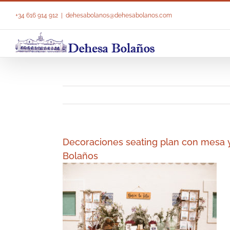
Saltar
al
+34 616 914 912
|
dehesabolanos@dehesabolanos.com
contenido
Decoraciones seating plan con mesa 
Bolaños