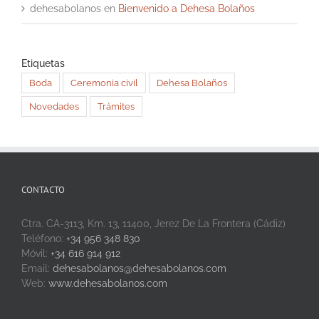
dehesabolanos
en
Bienvenido a Dehesa Bolaños
Etiquetas
Boda
Ceremonia civil
Dehesa Bolaños
Novedades
Trámites
CONTACTO
Ctra. CA-3113, Km. 13, 11400, Jerez De La Frontera (Cádiz)
Teléfono:
+34 956 348 830
Móvil:
+34 616 914 912
Email:
dehesabolanos@dehesabolanos.com
Web:
www.dehesabolanos.com