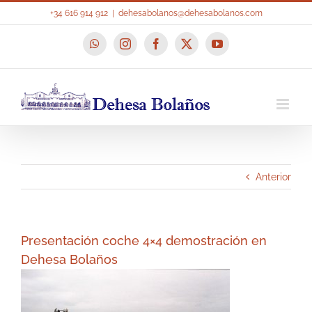
Saltar
+34 616 914 912
|
dehesabolanos@dehesabolanos.com
al
contenido
WhatsApp
Instagram
Facebook
X
YouTube
Anterior
Presentación coche 4×4 demostración en
Dehesa Bolaños