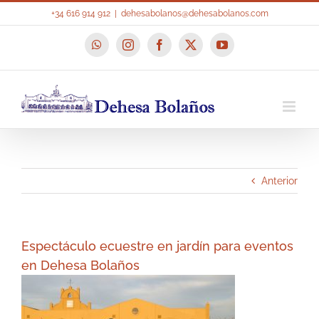
Saltar
+34 616 914 912
|
dehesabolanos@dehesabolanos.com
al
contenido
WhatsApp
Instagram
Facebook
X
YouTube
Anterior
Espectáculo ecuestre en jardín para eventos
en Dehesa Bolaños