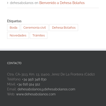
dehesabolanos
en
Bienvenido a Dehesa Bolaños
Etiquetas
Boda
Ceremonia civil
Dehesa Bolaños
Novedades
Trámites
CONTACTO
Ctra. CA-3113, Km. 13, 11400, Jerez De La Frontera (Cádiz)
Teléfono:
+34 956 348 830
Móvil:
+34 616 914 912
Email:
dehesabolanos@dehesabolanos.com
Web:
www.dehesabolanos.com