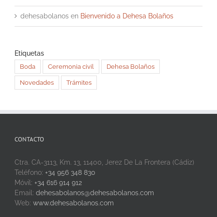
dehesabolanos
en
Bienvenido a Dehesa Bolaños
Etiquetas
Boda
Ceremonia civil
Dehesa Bolaños
Novedades
Trámites
CONTACTO
Ctra. CA-3113, Km. 13, 11400, Jerez De La Frontera (Cádiz)
Teléfono:
+34 956 348 830
Móvil:
+34 616 914 912
Email:
dehesabolanos@dehesabolanos.com
Web:
www.dehesabolanos.com