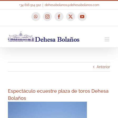
Saltar
+34 616 914 912
|
dehesabolanos@dehesabolanos.com
al
contenido
WhatsApp
Instagram
Facebook
X
YouTube
Anterior
Espectáculo ecuestre plaza de toros Dehesa
Bolaños