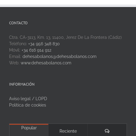
CONTACTO
Ctra. CA-3113, Km. 13, 11400, Jerez De La Frontera (Cádiz)
Teléfono:
+34 956 348 830
Móvil:
+34 616 914 912
Email:
dehesabolanos@dehesabolanos.com
Web:
www.dehesabolanos.com
INFORMACIÓN
Aviso legal / LOPD
Política de cookies
Popular
Comentarios
Reciente