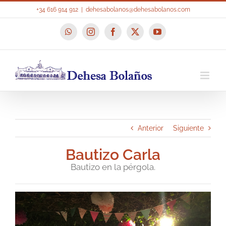
Saltar
+34 616 914 912
|
dehesabolanos@dehesabolanos.com
al
contenido
WhatsApp
Instagram
Facebook
X
YouTube
Anterior
Siguiente
Bautizo Carla
Bautizo en la pérgola.