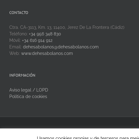
CONTACTO
Ctra. CA-3113, Km. 13, 11400, Jerez De La Frontera (Cádiz)
Teléfono:
+34 956 348 830
Móvil:
+34 616 914 912
Email:
dehesabolanos@dehesabolanos.com
Web:
www.dehesabolanos.com
INFORMACIÓN
Aviso legal / LOPD
Política de cookies
Copyright 2020 Dehesa Bolaños | Todos los derechos reservados
Usamos cookies propias y de terceros para mejo