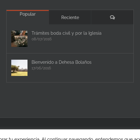
Popular
Comentario
Reciente
Trámites boda civil y por la Iglesia
08/07/2016
Bienvenido a Dehesa Bolaños
17/06/2016
rar tu experiencia. Al continuar navegando, entendemos que acep