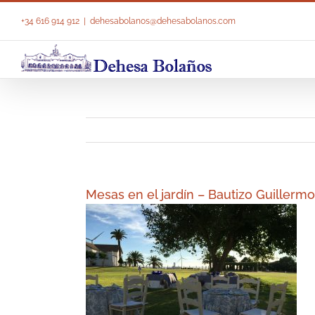
Saltar
al
+34 616 914 912
|
dehesabolanos@dehesabolanos.com
contenido
Mesas en el jardín – Bautizo Guiller