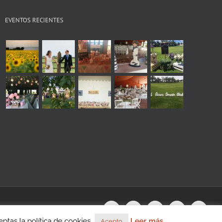
EVENTOS RECIENTES
s
WhatsApp
Instagram
Facebook
X
YouTu
tas la política de cookies.
Leer más
Acepto