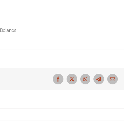
 Bolaños
Facebook
X
WhatsApp
Telegram
Correo
electrónico