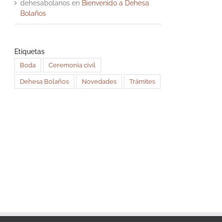
dehesabolanos
en
Bienvenido a Dehesa
Bolaños
Etiquetas
Boda
Ceremonia civil
Dehesa Bolaños
Novedades
Trámites