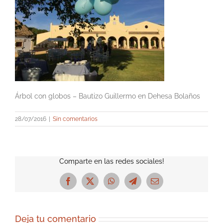
Árbol con globos – Bautizo Guillermo en Dehesa Bolaños
28/07/2016
|
Sin comentarios
Comparte en las redes sociales!
Facebook
X
WhatsApp
Telegram
Correo
electrónico
Deja tu comentario