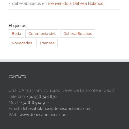
dehesabolanos
en
Bienvenido a Dehesa Bolaños
Etiquetas
Boda
Ceremonia civil
Dehesa Bolaños
Novedades
Trámites
CONTACTO
Ctra. CA-3113, Km. 13, 11400, Jerez De La Frontera (Cádiz)
Teléfono:
+34 956 348 830
Móvil:
+34 616 914 912
Email:
dehesabolanos@dehesabolanos.com
Web:
www.dehesabolanos.com