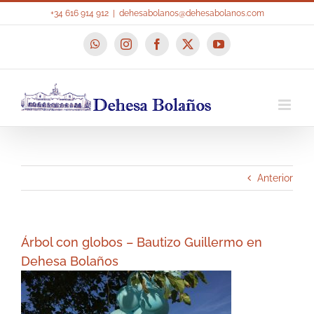
Saltar
+34 616 914 912
|
dehesabolanos@dehesabolanos.com
al
contenido
WhatsApp
Instagram
Facebook
X
YouTube
Anterior
Árbol con globos – Bautizo Guillermo en
Dehesa Bolaños