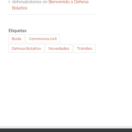
dehesabolanos
en
Bienvenido a Dehesa
Bolaños
Etiquetas
Boda
Ceremonia civil
Dehesa Bolaños
Novedades
Trámites