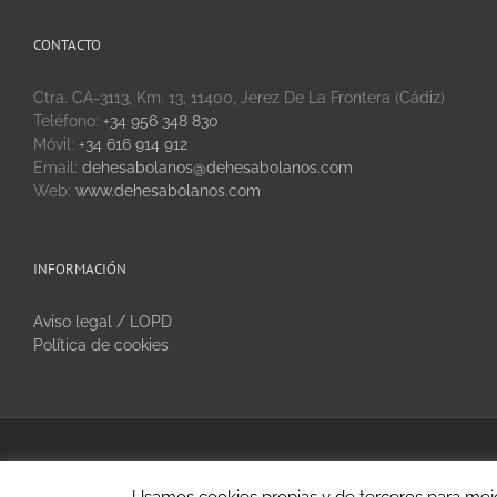
CONTACTO
Ctra. CA-3113, Km. 13, 11400, Jerez De La Frontera (Cádiz)
Teléfono:
+34 956 348 830
Móvil:
+34 616 914 912
Email:
dehesabolanos@dehesabolanos.com
Web:
www.dehesabolanos.com
INFORMACIÓN
Aviso legal / LOPD
Política de cookies
Copyright 2020 Dehesa Bolaños | Todos los derechos reservados