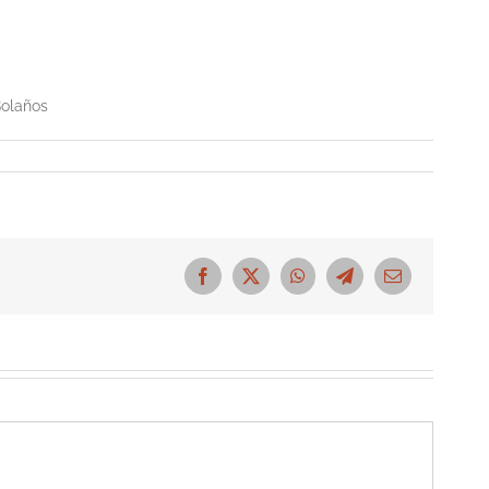
Bolaños
Facebook
X
WhatsApp
Telegram
Correo
electrónico