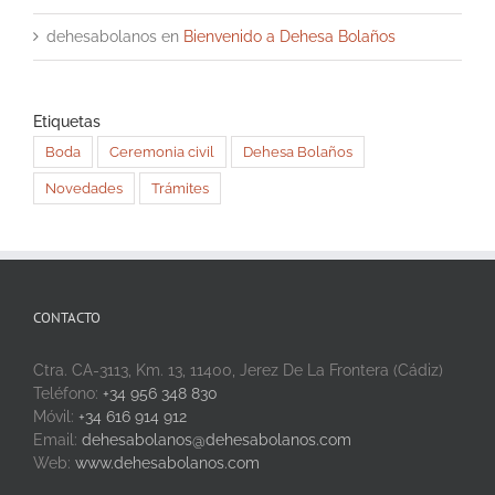
dehesabolanos
en
Bienvenido a Dehesa Bolaños
Etiquetas
Boda
Ceremonia civil
Dehesa Bolaños
Novedades
Trámites
CONTACTO
Ctra. CA-3113, Km. 13, 11400, Jerez De La Frontera (Cádiz)
Teléfono:
+34 956 348 830
Móvil:
+34 616 914 912
Email:
dehesabolanos@dehesabolanos.com
Web:
www.dehesabolanos.com