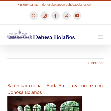
Saltar
+34 616 914 912
|
dehesabolanos@dehesabolanos.com
al
contenido
WhatsApp
Instagram
Facebook
X
YouTube
Anterior
Salón para cena – Boda Amelia & Lorenzo en
Dehesa Bolaños