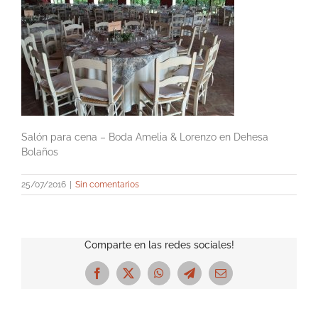
Salón para cena – Boda Amelia & Lorenzo en Dehesa
Bolaños
25/07/2016
|
Sin comentarios
Comparte en las redes sociales!
Facebook
X
WhatsApp
Telegram
Correo
electrónico