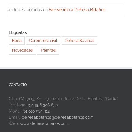
dehesabolanos
en
Bienvenido a Dehesa Bolaños
Etiquetas
Boda
Ceremonia civil
Dehesa Bolaños
Novedades
Trámites
CONTACTO
Ctra. CA-3113, Km. 13, 11400, Jerez De La Frontera (Cádiz)
Teléfono:
+34 956 348 830
Móvil:
+34 616 914 912
Email:
dehesabolanos@dehesabolanos.com
Web:
www.dehesabolanos.com