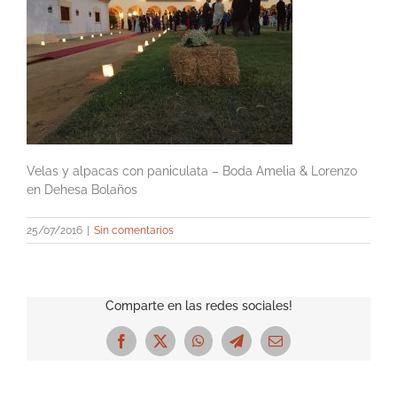
Velas y alpacas con paniculata – Boda Amelia & Lorenzo
en Dehesa Bolaños
25/07/2016
|
Sin comentarios
Comparte en las redes sociales!
Facebook
X
WhatsApp
Telegram
Correo
electrónico