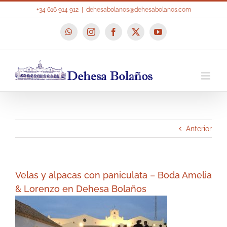
Saltar
+34 616 914 912
|
dehesabolanos@dehesabolanos.com
al
contenido
WhatsApp
Instagram
Facebook
X
YouTube
Anterior
Velas y alpacas con paniculata – Boda Amelia
& Lorenzo en Dehesa Bolaños