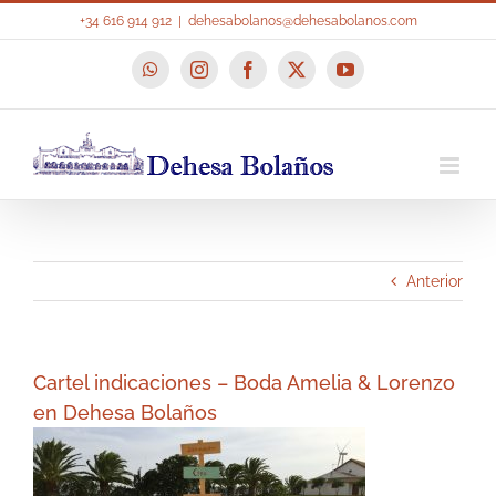
Saltar
+34 616 914 912
|
dehesabolanos@dehesabolanos.com
al
contenido
WhatsApp
Instagram
Facebook
X
YouTube
Anterior
Cartel indicaciones – Boda Amelia & Lorenzo
en Dehesa Bolaños