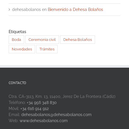
dehesabolanos
en
Bienvenido a Dehesa Bolaños
Etiquetas
Boda
Ceremonia civil
Dehesa Bolaños
Novedades
Trámites
CONTACTO
Ctra. CA-3113, Km. 13, 11400, Jerez De La Frontera (Cádiz)
Teléfono:
+34 956 348 830
Móvil:
+34 616 914 912
Email:
dehesabolanos@dehesabolanos.com
Web:
www.dehesabolanos.com