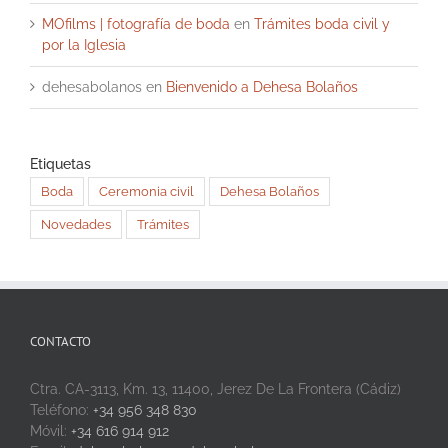
MOfilms | fotografía de boda
en
Trámites boda civil y
por la Iglesia
dehesabolanos
en
Bienvenido a Dehesa Bolaños
Etiquetas
Boda
Ceremonia civil
Dehesa Bolaños
Novedades
Trámites
CONTACTO
Ctra. CA-3113, Km. 13, 11400, Jerez De La Frontera (Cádiz)
Teléfono:
+34 956 348 830
Móvil:
+34 616 914 912