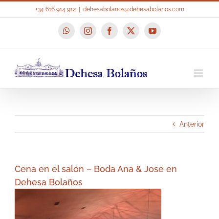
Saltar
+34 616 914 912
|
dehesabolanos@dehesabolanos.com
al
contenido
WhatsApp
Instagram
Facebook
X
YouTube
Anterior
Cena en el salón – Boda Ana & Jose en
Dehesa Bolaños