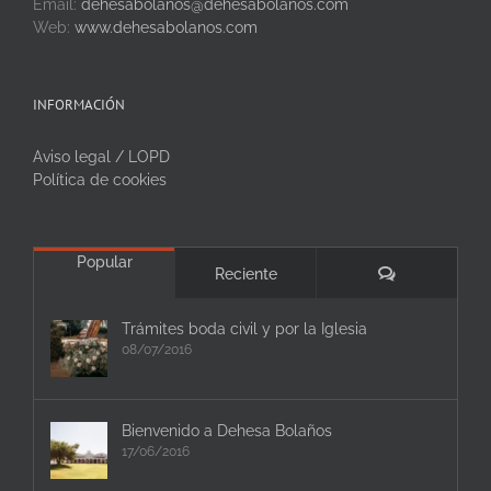
Email:
dehesabolanos@dehesabolanos.com
Web:
www.dehesabolanos.com
INFORMACIÓN
Aviso legal / LOPD
Política de cookies
Popular
Comentarios
Reciente
Trámites boda civil y por la Iglesia
08/07/2016
Bienvenido a Dehesa Bolaños
17/06/2016