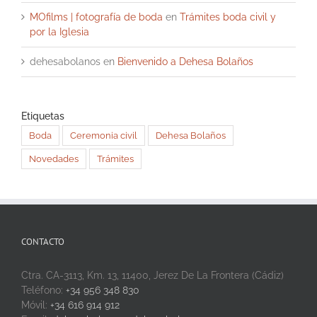
MOfilms | fotografía de boda
en
Trámites boda civil y
por la Iglesia
dehesabolanos
en
Bienvenido a Dehesa Bolaños
Etiquetas
Boda
Ceremonia civil
Dehesa Bolaños
Novedades
Trámites
CONTACTO
Ctra. CA-3113, Km. 13, 11400, Jerez De La Frontera (Cádiz)
Teléfono:
+34 956 348 830
Móvil:
+34 616 914 912