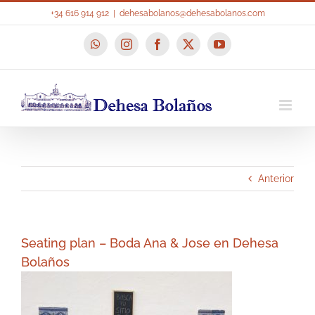
Saltar
+34 616 914 912
|
dehesabolanos@dehesabolanos.com
al
contenido
WhatsApp
Instagram
Facebook
X
YouTube
Anterior
Seating plan – Boda Ana & Jose en Dehesa
Bolaños