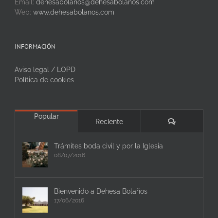
Email:
dehesabolanos@dehesabolanos.com
Web:
www.dehesabolanos.com
INFORMACIÓN
Aviso legal / LOPD
Política de cookies
Popular
Comentarios
Reciente
Trámites boda civil y por la Iglesia
08/07/2016
Bienvenido a Dehesa Bolaños
17/06/2016