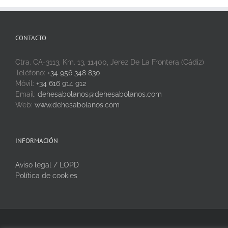
CONTACTO
Ctra. CA-3113, Km. 13, 11400, Jerez De La Frontera (Cádiz)
Teléfono:
+34 956 348 830
Móvil:
+34 616 914 912
Email:
dehesabolanos@dehesabolanos.com
Web:
www.dehesabolanos.com
INFORMACIÓN
Aviso legal / LOPD
Política de cookies