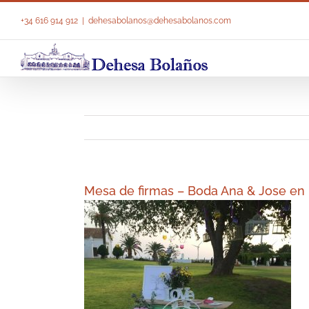
Saltar
al
+34 616 914 912
|
dehesabolanos@dehesabolanos.com
contenido
Mesa de firmas – Boda Ana & Jose en