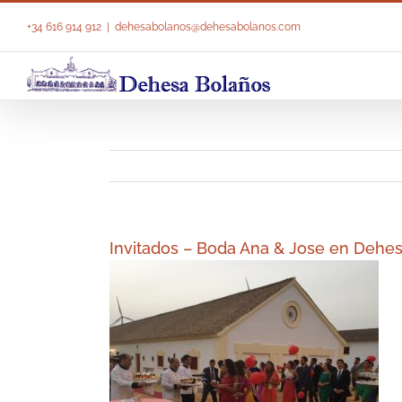
Saltar
al
+34 616 914 912
|
dehesabolanos@dehesabolanos.com
contenido
Invitados – Boda Ana & Jose en Dehe