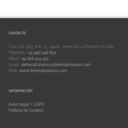
CONTACTO
Ctra. CA-3113, Km. 13, 11400, Jerez De La Frontera (Cádiz)
Teléfono:
+34 956 348 830
Móvil:
+34 616 914 912
Email:
dehesabolanos@dehesabolanos.com
Web:
www.dehesabolanos.com
INFORMACIÓN
Aviso legal / LOPD
Política de cookies