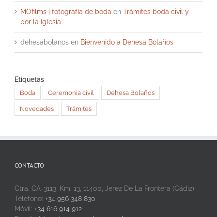
MOfilms | fotografía de boda
en
Trámites boda civil y
por la Iglesia
dehesabolanos
en
Bienvenido a Dehesa Bolaños
Etiquetas
Boda
Ceremonia civil
Dehesa Bolaños
Novedades
Trámites
CONTACTO
Ctra. CA-3113, Km. 13, 11400, Jerez De La Frontera (Cádiz)
Teléfono:
+34 956 348 830
Móvil:
+34 616 914 912