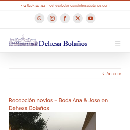
Saltar
+34 616 914 912
|
dehesabolanos@dehesabolanos.com
al
contenido
WhatsApp
Instagram
Facebook
X
YouTube
Anterior
Recepción novios – Boda Ana & Jose en
Dehesa Bolaños