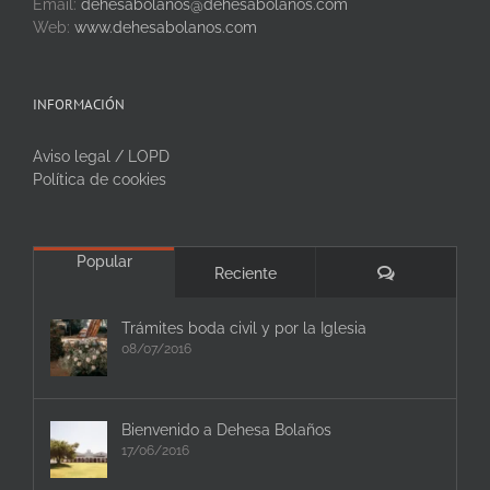
Email:
dehesabolanos@dehesabolanos.com
Web:
www.dehesabolanos.com
INFORMACIÓN
Aviso legal / LOPD
Política de cookies
Popular
Comentarios
Reciente
Trámites boda civil y por la Iglesia
08/07/2016
Bienvenido a Dehesa Bolaños
17/06/2016