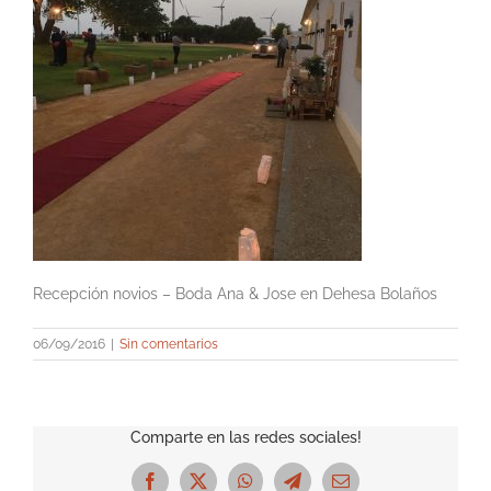
Recepción novios – Boda Ana & Jose en Dehesa Bolaños
06/09/2016
|
Sin comentarios
Comparte en las redes sociales!
Facebook
X
WhatsApp
Telegram
Correo