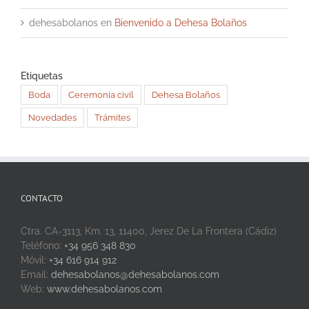
dehesabolanos
en
Bienvenido a Dehesa Bolaños
Etiquetas
Boda
Ceremonia civil
Dehesa Bolaños
Novedades
Trámites
CONTACTO
Ctra. CA-3113, Km. 13, 11400, Jerez De La Frontera (Cádiz)
Teléfono:
+34 956 348 830
Móvil:
+34 616 914 912
Email:
dehesabolanos@dehesabolanos.com
Web:
www.dehesabolanos.com