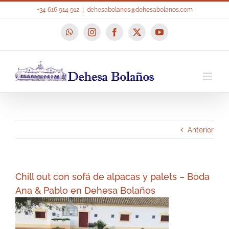
Saltar
+34 616 914 912
|
dehesabolanos@dehesabolanos.com
al
contenido
WhatsApp
Instagram
Facebook
X
YouTube
Anterior
Chill out con sofá de alpacas y palets – Boda
Ana & Pablo en Dehesa Bolaños