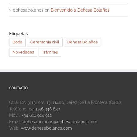
dehesabolanos
en
Bienvenido a Dehesa Bolaños
Etiquetas
Boda
Ceremonia civil
Dehesa Bolaños
Novedades
Trámites
CONTACTO
Ctra. CA-3113, Km. 13, 11400, Jerez De La Frontera (Cádiz)
Teléfono:
+34 956 348 830
Móvil:
+34 616 914 912
Email:
dehesabolanos@dehesabolanos.com
Web:
www.dehesabolanos.com