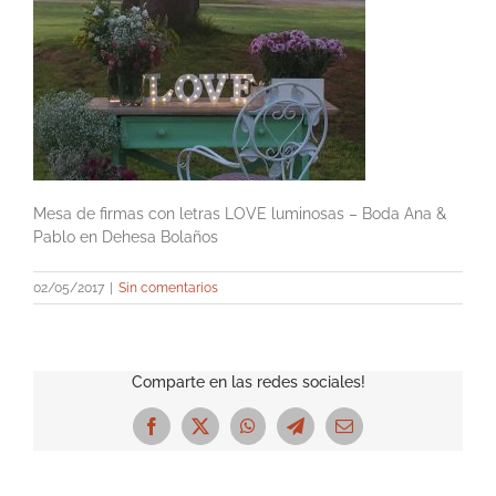
Mesa de firmas con letras LOVE luminosas – Boda Ana &
Pablo en Dehesa Bolaños
02/05/2017
|
Sin comentarios
Comparte en las redes sociales!
Facebook
X
WhatsApp
Telegram
Correo
electrónico