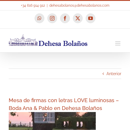
Saltar
+34 616 914 912
|
dehesabolanos@dehesabolanos.com
al
contenido
WhatsApp
Instagram
Facebook
X
YouTube
Anterior
Mesa de firmas con letras LOVE luminosas –
Boda Ana & Pablo en Dehesa Bolaños