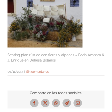
Seating plan rústico con flores y alpacas – Boda Azahara &
J. Enrique en Dehesa Bolaños
09/11/2017
|
Sin comentarios
Comparte en las redes sociales!
Facebook
X
WhatsApp
Telegram
Correo
electrónico