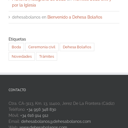
por la Iglesia
dehesabolanos
en
Bienvenido a Dehesa Bolaños
Etiquetas
Boda
Ceremonia civil
Dehesa Bolaños
Novedades
Trámites
CONTACTO
Ctra. CA-3113, Km. 13, 11400, Jerez De La Frontera (Cádiz)
Teléfono:
+34 956 348 830
Móvil:
+34 616 914 912
Email:
dehesabolanos@dehesabolanos.com
Web:
www.dehesabolanos.com