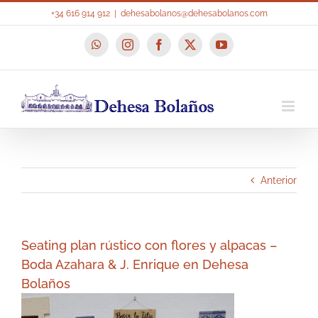
Saltar
+34 616 914 912
|
dehesabolanos@dehesabolanos.com
al
contenido
WhatsApp
Instagram
Facebook
X
YouTube
Anterior
Seating plan rústico con flores y alpacas –
Boda Azahara & J. Enrique en Dehesa
Bolaños