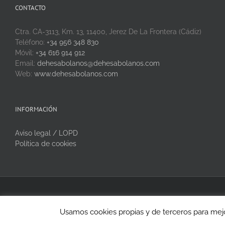
CONTACTO
Ctra. CA-3113, Km. 13, 11400, Jerez De La Frontera (Cádiz)
Teléfono:
+34 956 348 830
Móvil:
+34 616 914 912
Email:
dehesabolanos@dehesabolanos.com
Web:
www.dehesabolanos.com
INFORMACIÓN
Aviso legal / LOPD
Política de cookies
Copyright 2020 Dehesa Bolaños | Todos los derechos reservados
Usamos cookies propias y de terceros para mejo