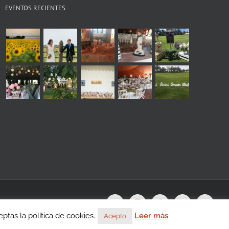
EVENTOS RECIENTES
s
WhatsApp
Instagram
Facebook
X
YouTu
tas la política de cookies.
Leer más
Acepto