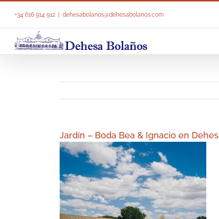
Saltar
al
+34 616 914 912
|
dehesabolanos@dehesabolanos.com
contenido
Jardín – Boda Bea & Ignacio en Dehe