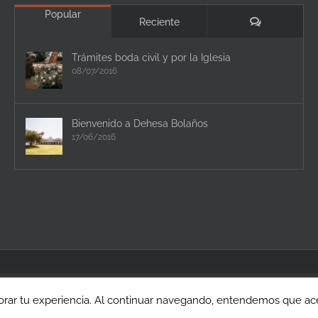
Popular
Comentario
Reciente
Trámites boda civil y por la Iglesia
08/07/2016
Bienvenido a Dehesa Bolaños
17/06/2016
rar tu experiencia. Al continuar navegando, entendemos que acep