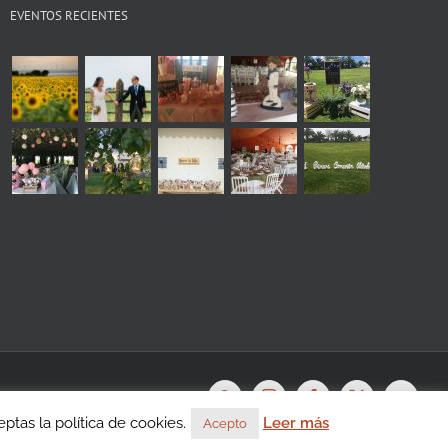
EVENTOS RECIENTES
s
WhatsApp
Instagram
Facebook
X
YouTu
tas la política de cookies.
Leer más
Acepto