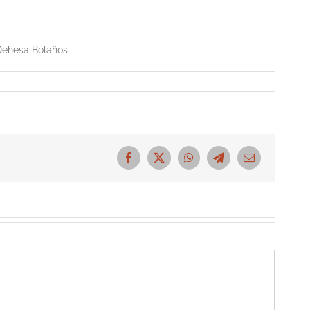
 Dehesa Bolaños
Facebook
X
WhatsApp
Telegram
Correo
electrónico