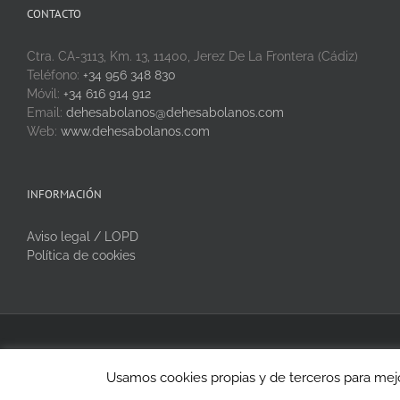
CONTACTO
Ctra. CA-3113, Km. 13, 11400, Jerez De La Frontera (Cádiz)
Teléfono:
+34 956 348 830
Móvil:
+34 616 914 912
Email:
dehesabolanos@dehesabolanos.com
Web:
www.dehesabolanos.com
INFORMACIÓN
Aviso legal / LOPD
Política de cookies
Copyright 2020 Dehesa Bolaños | Todos los derechos reservados
Usamos cookies propias y de terceros para mejo