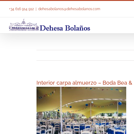
Saltar
al
+34 616 914 912
|
dehesabolanos@dehesabolanos.com
contenido
Interior carpa almuerzo – Boda Bea &