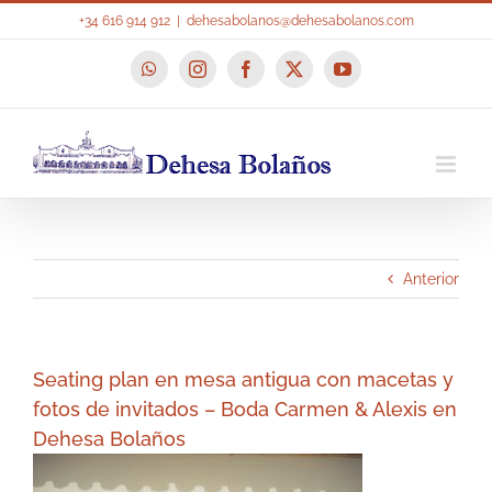
Saltar
+34 616 914 912
|
dehesabolanos@dehesabolanos.com
al
contenido
WhatsApp
Instagram
Facebook
X
YouTube
Anterior
Seating plan en mesa antigua con macetas y
fotos de invitados – Boda Carmen & Alexis en
Dehesa Bolaños