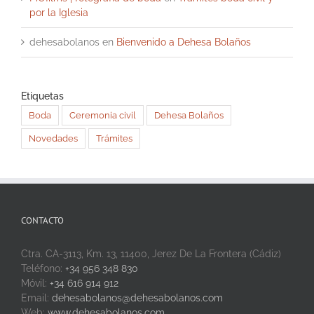
por la Iglesia
dehesabolanos
en
Bienvenido a Dehesa Bolaños
Etiquetas
Boda
Ceremonia civil
Dehesa Bolaños
Novedades
Trámites
CONTACTO
Ctra. CA-3113, Km. 13, 11400, Jerez De La Frontera (Cádiz)
Teléfono:
+34 956 348 830
Móvil:
+34 616 914 912
Email:
dehesabolanos@dehesabolanos.com
Web:
www.dehesabolanos.com