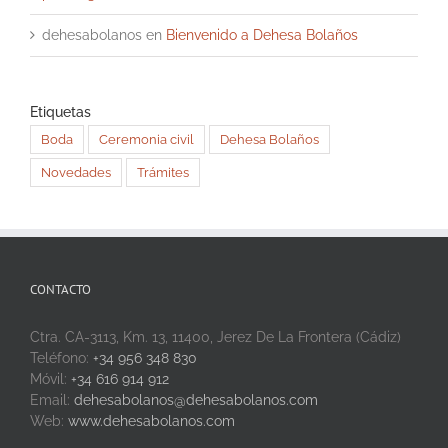
dehesabolanos
en
Bienvenido a Dehesa Bolaños
Etiquetas
Boda
Ceremonia civil
Dehesa Bolaños
Novedades
Trámites
CONTACTO
Ctra. CA-3113, Km. 13, 11400, Jerez De La Frontera (Cádiz)
Teléfono:
+34 956 348 830
Móvil:
+34 616 914 912
Email:
dehesabolanos@dehesabolanos.com
Web:
www.dehesabolanos.com