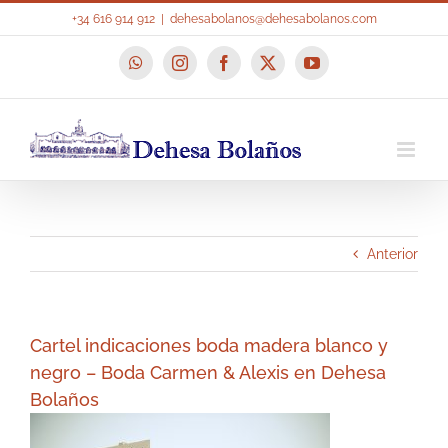
Saltar
+34 616 914 912
|
dehesabolanos@dehesabolanos.com
al
contenido
WhatsApp
Instagram
Facebook
X
YouTube
Anterior
Cartel indicaciones boda madera blanco y
negro – Boda Carmen & Alexis en Dehesa
Bolaños