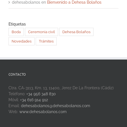
dehesabolanos
en
Bienvenido a Dehesa Bolaños
Etiquetas
Boda
Ceremonia civil
Dehesa Bolaños
Novedades
Trámites
CONTACTO
Ctra. CA-3113, Km. 13, 11400, Jerez De La Frontera (Cádiz)
Teléfono:
+34 956 348 830
Móvil:
+34 616 914 912
Email:
dehesabolanos@dehesabolanos.com
Web:
www.dehesabolanos.com