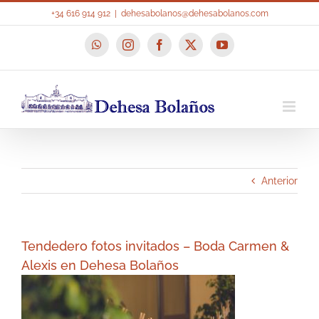
Saltar
+34 616 914 912
|
dehesabolanos@dehesabolanos.com
al
contenido
WhatsApp
Instagram
Facebook
X
YouTube
Anterior
Tendedero fotos invitados – Boda Carmen &
Alexis en Dehesa Bolaños