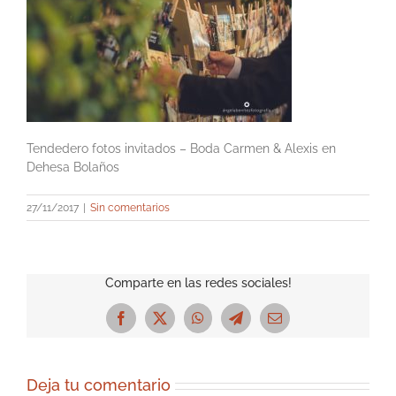
Tendedero fotos invitados – Boda Carmen & Alexis en
Dehesa Bolaños
27/11/2017
|
Sin comentarios
Comparte en las redes sociales!
Facebook
X
WhatsApp
Telegram
Correo
electrónico
Deja tu comentario