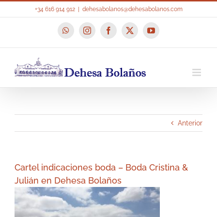
Saltar
+34 616 914 912
|
dehesabolanos@dehesabolanos.com
al
contenido
WhatsApp
Instagram
Facebook
X
YouTube
Anterior
Cartel indicaciones boda – Boda Cristina &
Julián en Dehesa Bolaños