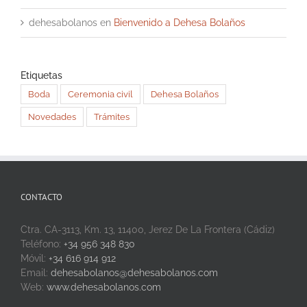
dehesabolanos
en
Bienvenido a Dehesa Bolaños
Etiquetas
Boda
Ceremonia civil
Dehesa Bolaños
Novedades
Trámites
CONTACTO
Ctra. CA-3113, Km. 13, 11400, Jerez De La Frontera (Cádiz)
Teléfono:
+34 956 348 830
Móvil:
+34 616 914 912
Email:
dehesabolanos@dehesabolanos.com
Web:
www.dehesabolanos.com