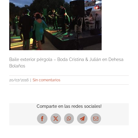
Baile exterior pérgola – Boda Cristina & Julián en Dehesa
Bolaños
20/07/2016
|
Sin comentarios
Comparte en las redes sociales!
Facebook
X
WhatsApp
Telegram
Correo
electrónico