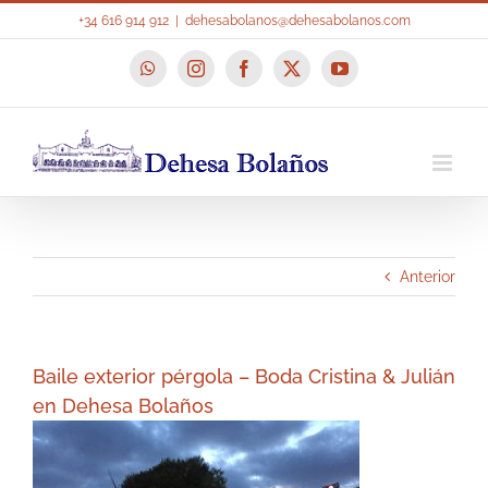
Saltar
+34 616 914 912
|
dehesabolanos@dehesabolanos.com
al
contenido
WhatsApp
Instagram
Facebook
X
YouTube
Anterior
Baile exterior pérgola – Boda Cristina & Julián
en Dehesa Bolaños