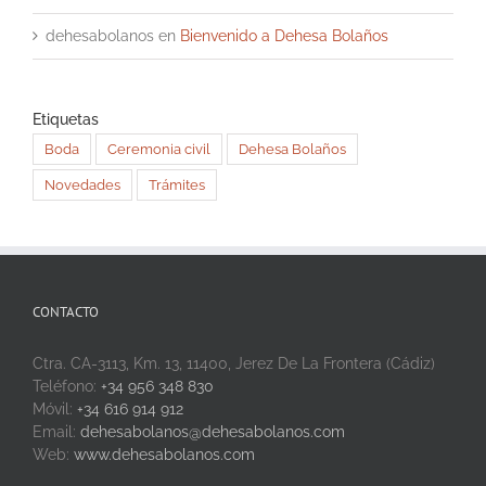
dehesabolanos
en
Bienvenido a Dehesa Bolaños
Etiquetas
Boda
Ceremonia civil
Dehesa Bolaños
Novedades
Trámites
CONTACTO
Ctra. CA-3113, Km. 13, 11400, Jerez De La Frontera (Cádiz)
Teléfono:
+34 956 348 830
Móvil:
+34 616 914 912
Email:
dehesabolanos@dehesabolanos.com
Web:
www.dehesabolanos.com