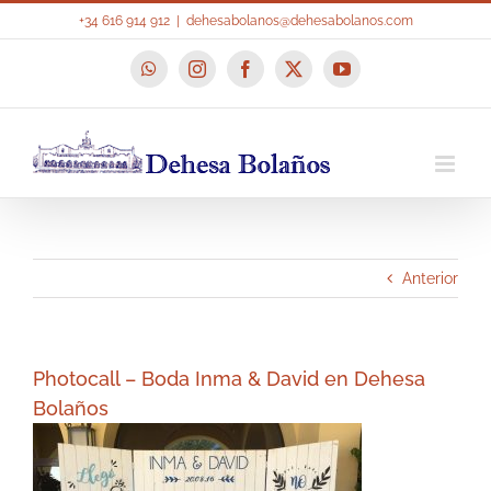
Saltar
+34 616 914 912
|
dehesabolanos@dehesabolanos.com
al
contenido
WhatsApp
Instagram
Facebook
X
YouTube
Anterior
Photocall – Boda Inma & David en Dehesa
Bolaños