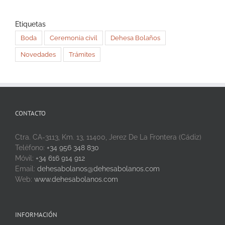
Etiquetas
Boda
Ceremonia civil
Dehesa Bolaños
Novedades
Trámites
CONTACTO
Ctra. CA-3113, Km. 13, 11400, Jerez De La Frontera (Cádiz)
Teléfono:
+34 956 348 830
Móvil:
+34 616 914 912
Email:
dehesabolanos@dehesabolanos.com
Web:
www.dehesabolanos.com
INFORMACIÓN